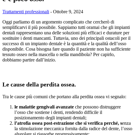
Trattamenti professionali
-
Ottobre 9, 2024
Oggi parliamo di un argomento complicato che cercherò di
semplificarvi il più possibile. Sappiamo tutti oramai che gli impianti
dentali rappresentano una delle soluzioni più efficaci e durature per
sostituire i denti mancanti. Tuttavia, uno dei principali ostacoli per il
successo di un impianto dentale è la quantità e la qualità dell’osso
disponibile. Cosa bisogna fare quando il paziente non ha sufficiente
tessuto osseo nella mascella o nella mandibola? Per capirlo,
dobbiamo partire dall’inizio.
Le cause della perdita ossea.
Tra le cause più comuni che portano alla perdita ossea vi segnalo:
le malattie gengivali avanzate
che possono distruggere
l’osso che sostiene i denti, rendendo difficile il
posizionamento degli impianti dentali;
l’atrofia ossea post-estrazione
che si verifica perché, s
enza
la stimolazione meccanica fornita dalla radice del dente, l’osso
alveolare si riassorbe progressivamente;