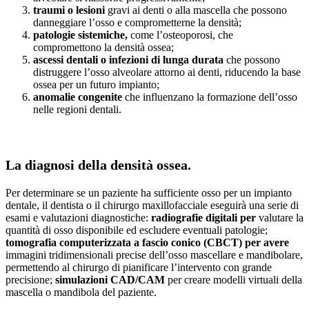
traumi o lesioni
gravi ai denti o alla mascella che possono
danneggiare l’osso e comprometterne la densità;
patologie sistemiche,
come l’osteoporosi, che
compromettono la densità ossea;
ascessi dentali o infezioni di lunga durata
che possono
distruggere l’osso alveolare attorno ai denti, riducendo la base
ossea per un futuro impianto;
anomalie congenite
che influenzano la formazione dell’osso
nelle regioni dentali.
La diagnosi della densità ossea.
Per determinare se un paziente ha sufficiente osso per un impianto
dentale, il dentista o il chirurgo maxillofacciale eseguirà una serie di
esami e valutazioni diagnostiche:
r
adiografie digitali
per
valutare la
quantità di osso disponibile ed escludere eventuali patologie;
t
omografia
computerizzata a fascio conico (CBCT)
per avere
immagini tridimensionali precise dell’osso mascellare e mandibolare,
permettendo al chirurgo di pianificare l’intervento con grande
precisione;
simulazioni CAD/CAM
per creare modelli virtuali della
mascella o mandibola del paziente.