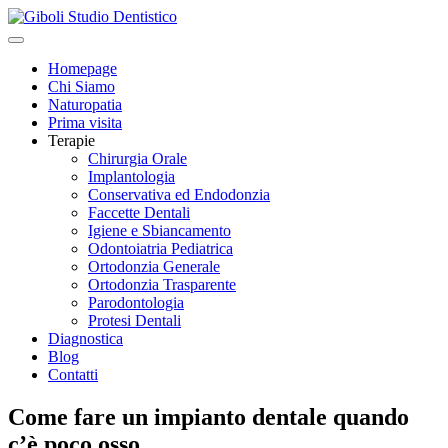
Skip
to
content
Homepage
Chi Siamo
Naturopatia
Prima visita
Terapie
Chirurgia Orale
Implantologia
Conservativa ed Endodonzia
Faccette Dentali
Igiene e Sbiancamento
Odontoiatria Pediatrica
Ortodonzia Generale
Ortodonzia Trasparente
Parodontologia
Protesi Dentali
Diagnostica
Blog
Contatti
Come fare un impianto dentale quando
c’è poco osso.