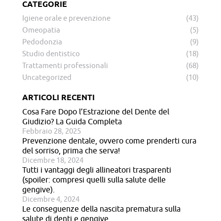
CATEGORIE
Igiene orale e prevenzione
(43)
Omeopatia
(5)
Pedodonzia
(9)
Studio dentistico
(18)
Trattamenti professionali
(68)
Uncategorized
(10)
ARTICOLI RECENTI
Cosa Fare Dopo l’Estrazione del Dente del
Giudizio? La Guida Completa
Febbraio 28, 2025
Prevenzione dentale, ovvero come prenderti cura
del sorriso, prima che serva!
Dicembre 18, 2024
Tutti i vantaggi degli allineatori trasparenti
(spoiler: compresi quelli sulla salute delle
gengive).
Dicembre 4, 2024
Le conseguenze della nascita prematura sulla
salute di denti e gengive.