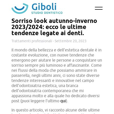
Skip
to
content
Sorriso look autunno-inverno
2023/2024: ecco le ultime
tendenze legate ai denti.
Trattamenti professionali
-
Settembre 20, 2023
Il mondo della bellezza e dell’estetica dentale è in
costante evoluzione, con nuove tendenze che
emergono per aiutare le persone a conquistare un
sorriso sempre più luminoso e affascinante. Come
nei flussi della moda che possiamo ammirare in
passerella, negli ultimi anni, ci sono state diverse
tendenze interessanti e innovative nel campo
dell’odontoiatria estetica, una branca
dell’odontoiatria contemporanea che mi
appassiona molto e alla quale ho dedicato diversi
post (puoi leggere l’ultimo
qui
).
In questo articolo, vi racconto alcune delle ultime